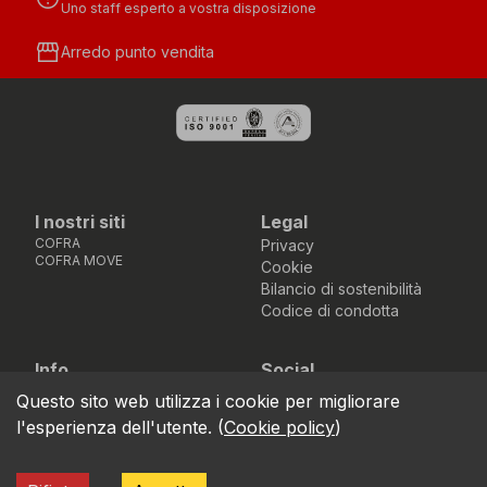
Uno staff esperto a vostra disposizione
storefront
Arredo punto vendita
I nostri siti
Legal
COFRA
Privacy
COFRA MOVE
Cookie
Bilancio di sostenibilità
Codice di condotta
Info
Social
Via dell’Euro 53-57-59,
Facebook
Instagram
Youtube
LinkedIn
Questo sito web utilizza i cookie per migliorare
location_on
76121 Barletta - BT -
l'esperienza dell'utente.
(
Cookie policy
)
ITALIA
call
+39.0883.341411