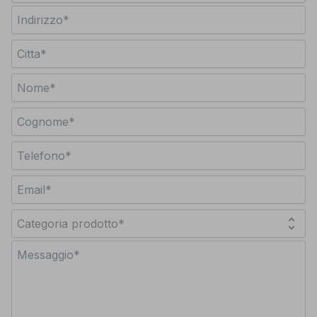
unfold_more
Categoria prodotto*