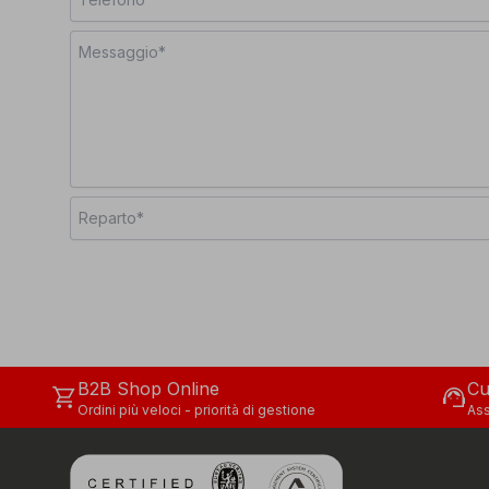
Reparto*
B2B Shop Online
Cu
shopping_cart
support_agent
Ordini più veloci - priorità di gestione
Ass