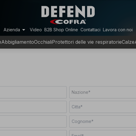
arrow_drop_down
Azienda
Video
B2B Shop Online
Contattaci
Lavora con noi
e
Abbigliamento
Occhiali
Protettori delle vie respiratorie
Calze
Nazione*