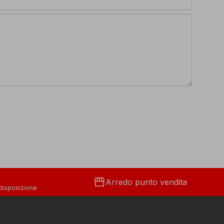
storefront
Arredo punto vendita
 disposizione