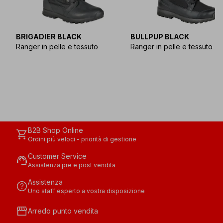
BRIGADIER BLACK
BULLPUP BLACK
Ranger in pelle e tessuto
Ranger in pelle e tessuto
B2B Shop Online
shopping_cart
Ordini più veloci - priorità di gestione
Customer Service
support_agent
Assistenza pre e post vendita
Assistenza
help
Uno staff esperto a vostra disposizione
storefront
Arredo punto vendita