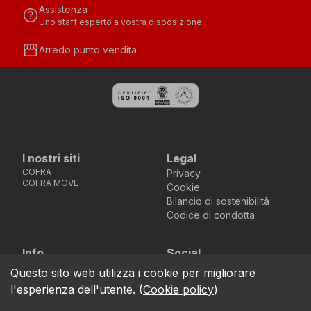
Assistenza
help
Uno staff esperto a vostra disposizione
storefront
Arredo punto vendita
I nostri siti
Legal
COFRA
Privacy
COFRA MOVE
Cookie
Bilancio di sostenibilità
Codice di condotta
Info
Social
Via dell’Euro 53-57-59,
Facebook
Instagram
Youtube
LinkedIn
Questo sito web utilizza i cookie per migliorare
location_on
76121 Barletta - BT -
l'esperienza dell'utente.
(
Cookie policy
)
ITALIA
call
+39.0883.341411