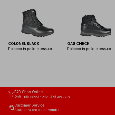
COLONEL BLACK
GAS CHECK
Polacco in pelle e tessuto
Polacco in pelle e tessuto
B2B Shop Online
shopping_cart
Ordini più veloci - priorità di gestione
Customer Service
support_agent
Assistenza pre e post vendita