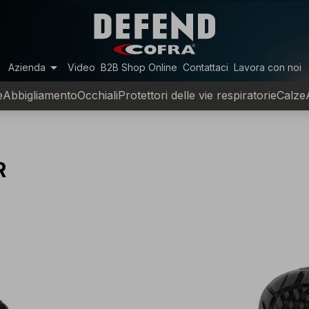
arrow_drop_down
Azienda
Video
B2B Shop Online
Contattaci
Lavora con noi
e
Abbigliamento
Occhiali
Protettori delle vie respiratorie
Calze
R