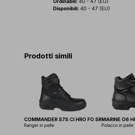
Ordinabili
:
40 - 47 (EU)
Disponibili
:
40 - 47 (EU)
Prodotti simili
COMMANDER S7S CI HRO FO SR
MARINE O6 HI
Ranger in pelle
Polacco in pelle