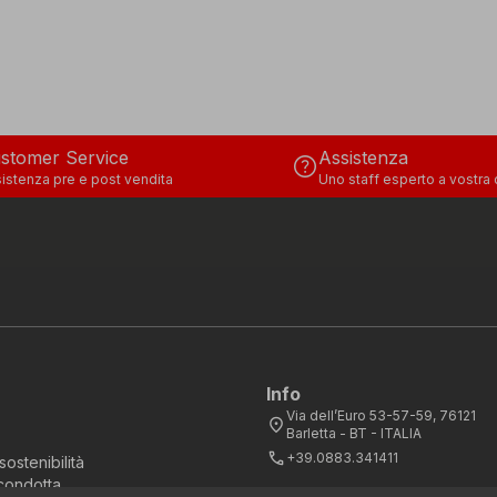
stomer Service
Assistenza
help
istenza pre e post vendita
Uno staff esperto a vostra
Info
Via dell’Euro 53-57-59, 76121
location_on
Barletta - BT - ITALIA
call
+39.0883.341411
sostenibilità
condotta