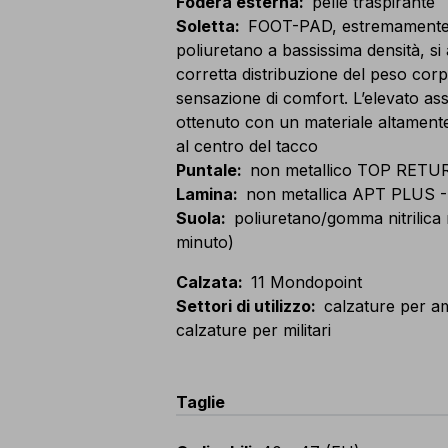
Fodera esterna
:
pelle traspirante
Soletta
:
FOOT-PAD, estremamente m
poliuretano a bassissima densità, 
corretta distribuzione del peso co
sensazione di comfort. L’elevato as
ottenuto con un materiale altamente
al centro del tacco
Puntale
:
non metallico TOP RETUR
Lamina
:
non metallica APT PLUS -
Suola
:
poliuretano/gomma nitrilica 
minuto)
Calzata
:
11 Mondopoint
Settori di utilizzo
:
calzature per am
calzature per militari
Taglie