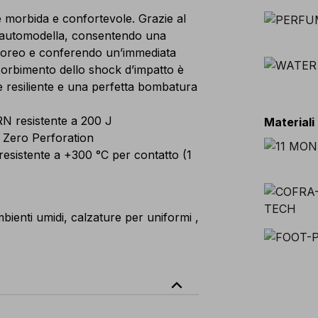
orbida e confortevole. Grazie al
si automodella, consentendo una
rporeo e conferendo un’immediata
sorbimento dello shock d’impatto è
 resiliente e una perfetta bombatura
N resistente a 200 J
Materiali
 Zero Perforation
resistente a +300 °C per contatto (1
bienti umidi, calzature per uniformi ,
expand_less