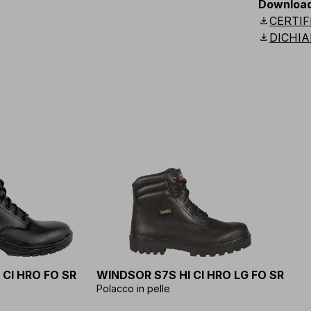
Downloa
download
CERTIF
download
DICHIA
 CI HRO FO SR
WINDSOR S7S HI CI HRO LG FO SR
Polacco in pelle