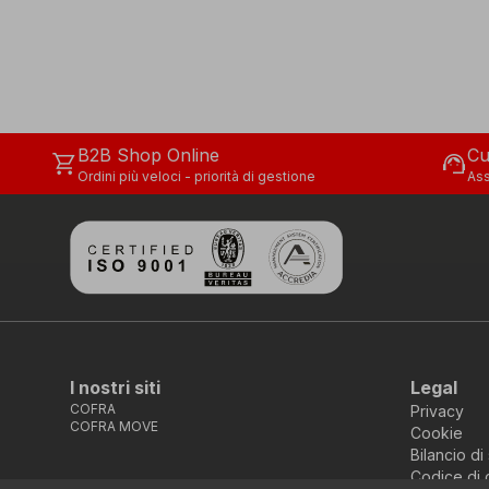
B2B Shop Online
Cu
shopping_cart
support_agent
Ordini più veloci - priorità di gestione
Ass
I nostri siti
Legal
COFRA
Privacy
COFRA MOVE
Cookie
Bilancio di 
Codice di 