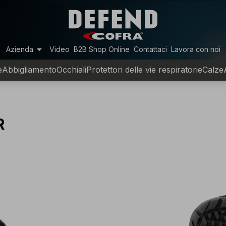
arrow_drop_down
Azienda
Video
B2B Shop Online
Contattaci
Lavora con noi
e
Abbigliamento
Occhiali
Protettori delle vie respiratorie
Calze
R