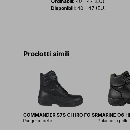
Ordinabili
:
40 - 47 (EU)
Disponibili
:
40 - 47 (EU)
Prodotti simili
COMMANDER S7S CI HRO FO SR
MARINE O6 HI
Ranger in pelle
Polacco in pelle