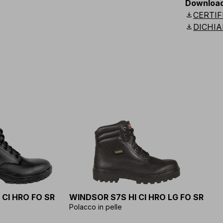
Downloa
download
CERTIF
download
DICHIA
 CI HRO FO SR
WINDSOR S7S HI CI HRO LG FO SR
Polacco in pelle