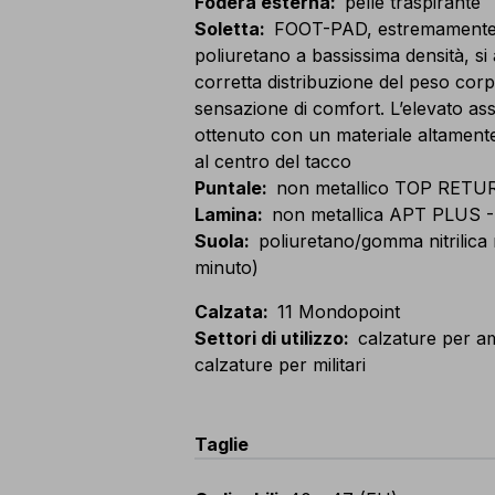
Fodera esterna
:
pelle traspirante
Soletta
:
FOOT-PAD, estremamente m
poliuretano a bassissima densità, 
corretta distribuzione del peso co
sensazione di comfort. L’elevato as
ottenuto con un materiale altamente
al centro del tacco
Puntale
:
non metallico TOP RETUR
Lamina
:
non metallica APT PLUS -
Suola
:
poliuretano/gomma nitrilica 
minuto)
Calzata
:
11 Mondopoint
Settori di utilizzo
:
calzature per am
calzature per militari
Taglie