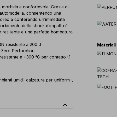
orbida e confortevole. Grazie al
si automodella, consentendo una
rporeo e conferendo un’immediata
sorbimento dello shock d’impatto è
 resiliente e una perfetta bombatura
N resistente a 200 J
Materiali
 Zero Perforation
resistente a +300 °C per contatto (1
bienti umidi, calzature per uniformi ,
expand_less