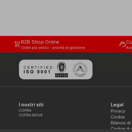
B2B Shop Online
Cu
shopping_cart
support_agent
Ordini più veloci - priorità di gestione
Ass
I nostri siti
Legal
COFRA
Privacy
COFRA MOVE
Cookie
Bilancio di 
Codice di 