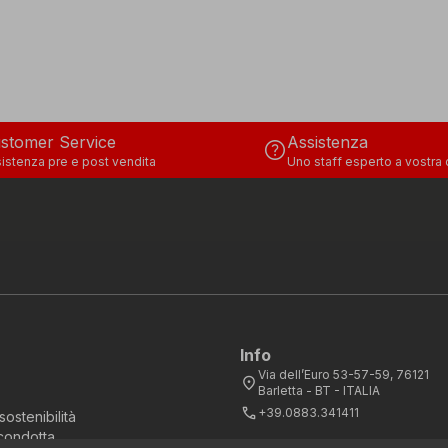
stomer Service
Assistenza
help
istenza pre e post vendita
Uno staff esperto a vostra
Info
Via dell’Euro 53-57-59, 76121
location_on
Barletta - BT - ITALIA
call
+39.0883.341411
sostenibilità
condotta