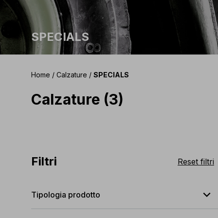
SPECIALS
Home
/
Calzature
/
SPECIALS
Calzature (3)
Filtri
Reset filtri
expand_less
Tipologia prodotto