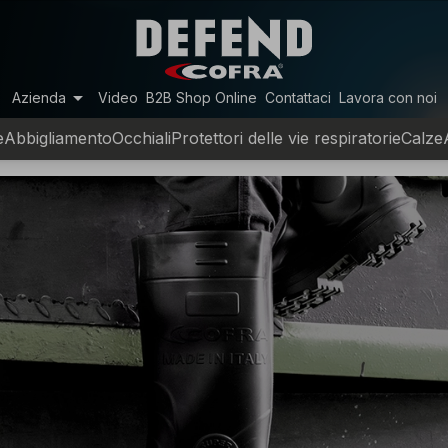
arrow_drop_down
Azienda
Video
B2B Shop Online
Contattaci
Lavora con noi
e
Abbigliamento
Occhiali
Protettori delle vie respiratorie
Calze