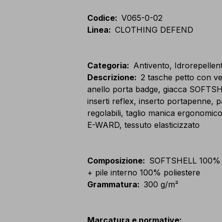
Codice
:
V065-0-02
Linea
:
CLOTHING DEFEND
Categoria
:
Antivento, Idrorepellen
Descrizione
:
2 tasche petto con ve
anello porta badge, giacca SOFTSHE
inserti reflex, inserto portapenne, p
regolabili, taglio manica ergonomico
E-WARD, tessuto elasticizzato
Composizione
:
SOFTSHELL 100% 
+ pile interno 100% poliestere
Grammatura
:
300 g/m²
Marcatura e normative
: