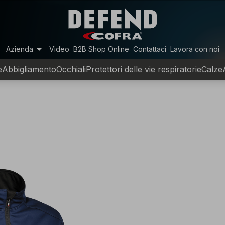
arrow_drop_down
Azienda
Video
B2B Shop Online
Contattaci
Lavora con noi
e
Abbigliamento
Occhiali
Protettori delle vie respiratorie
Calze