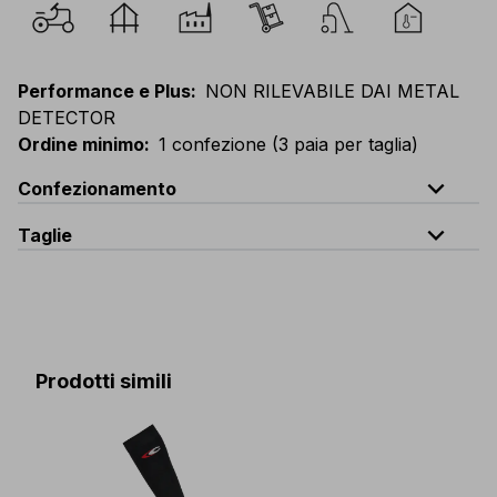
Performance e Plus
:
NON RILEVABILE DAI METAL
DETECTOR
Ordine minimo
:
1 confezione (3 paia per taglia)
expand_less
Confezionamento
expand_less
Taglie
Codice
Quantità
S(36-40)
-
M(41-44)
-
L(45-48)
CL-004-B5
confezione 3 paia
CL-004-K5
cartone da 120 paia (40 confezioni da 3 paia)
Prodotti simili