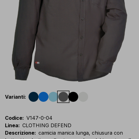
Varianti
:
Codice
:
V147-0-04
Linea
:
CLOTHING DEFEND
Descrizione
:
camicia manica lunga, chiusura con