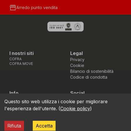
storefront
Arredo punto vendita
I nostri siti
Legal
COFRA
Privacy
COFRA MOVE
Cookie
Bilancio di sostenibilità
Codice di condotta
Info
Social
Via dell’Euro 53-57-59,
Facebook
Instagram
Youtube
LinkedIn
Questo sito web utilizza i cookie per migliorare
location_on
76121 Barletta - BT -
l'esperienza dell'utente.
(
Cookie policy
)
ITALIA
call
+39.0883.341411
Rifiuta
Accetta
COFRA S.r.l. Partita Iva IT02850580727