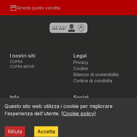
storefront
Arredo punto vendita
I nostri siti
Legal
COFRA
Privacy
COFRA MOVE
Cookie
Bilancio di sostenibilità
Codice di condotta
Info
Social
Via dell’Euro 53-57-59,
Facebook
Instagram
Youtube
LinkedIn
Questo sito web utilizza i cookie per migliorare
location_on
76121 Barletta - BT -
l'esperienza dell'utente.
(
Cookie policy
)
ITALIA
call
+39.0883.341411
Rifiuta
Accetta
COFRA S.r.l. Partita Iva IT02850580727