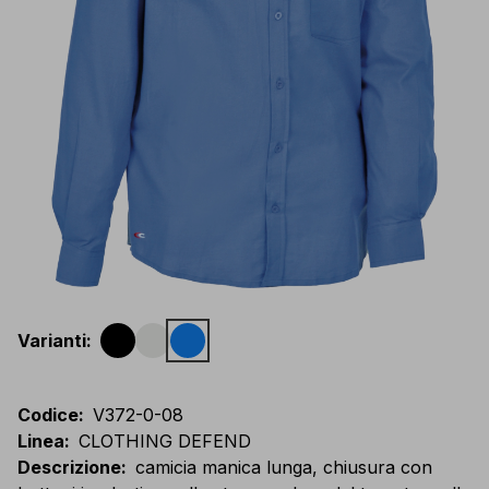
Varianti
:
Codice
:
V372-0-08
Linea
:
CLOTHING DEFEND
Descrizione
:
camicia manica lunga, chiusura con