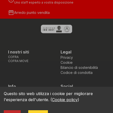
help
Uno staff esperto a vostra disposizione
storefront
Arredo punto vendita
I nostri siti
Legal
COFRA
Privacy
COFRA MOVE
Cookie
Bilancio di sostenibilità
Codice di condotta
Info
Social
Via dell’Euro 53-57-59,
Facebook
Instagram
Youtube
LinkedIn
Questo sito web utilizza i cookie per migliorare
location_on
76121 Barletta - BT -
l'esperienza dell'utente.
(
Cookie policy
)
ITALIA
call
+39.0883.341411