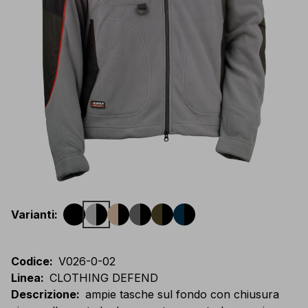
Varianti
:
Codice
:
V026-0-02
Linea
:
CLOTHING DEFEND
Descrizione
:
ampie tasche sul fondo con chiusura