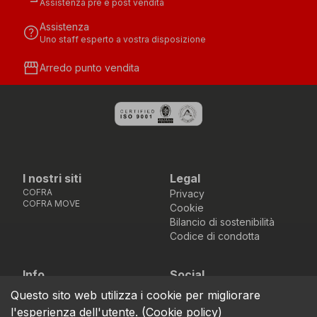
Assistenza pre e post vendita
Assistenza
help
Uno staff esperto a vostra disposizione
storefront
Arredo punto vendita
I nostri siti
Legal
COFRA
Privacy
COFRA MOVE
Cookie
Bilancio di sostenibilità
Codice di condotta
Info
Social
Via dell’Euro 53-57-59,
Facebook
Instagram
Youtube
LinkedIn
Questo sito web utilizza i cookie per migliorare
location_on
76121 Barletta - BT -
l'esperienza dell'utente.
(
Cookie policy
)
ITALIA