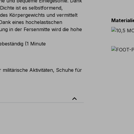
e und bequeme Einlegesohle. Dank
Dichte ist es selbstformend,
 des Körpergewichts und vermittelt
Material
 Dank eines hochelastischen
ung in der Fersenmitte wird die hohe
zebeständig (1 Minute
 militärische Aktivitäten, Schuhe für
expand_less