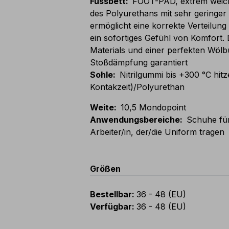
Fussbett
:
FOOT-PAD, extrem weich
des Polyurethans mit sehr geringer 
ermöglicht eine korrekte Verteilung
ein sofortiges Gefühl von Komfort.
Materials und einer perfekten Wölb
Stoßdämpfung garantiert
Sohle
:
Nitrilgummi bis +300 °C hit
Kontakzeit)/Polyurethan
Weite
:
10,5 Mondopoint
Anwendungsbereiche
:
Schuhe für
Arbeiter/in, der/die Uniform tragen
Größen
Bestellbar
:
36 - 48 (EU)
Verfügbar
:
36 - 48 (EU)