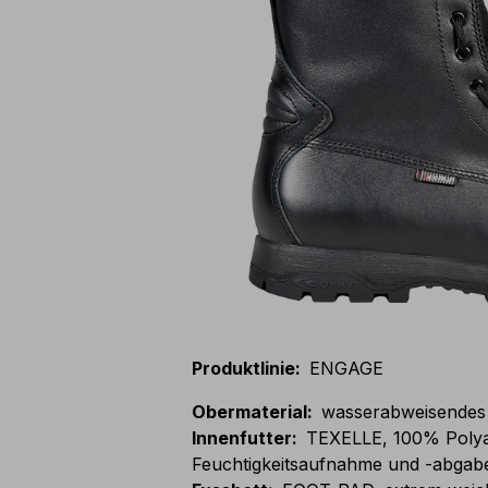
Produktlinie
:
ENGAGE
Obermaterial
:
wasserabweisendes 
Innenfutter
:
TEXELLE, 100% Polya
Feuchtigkeitsaufnahme und -abgabe