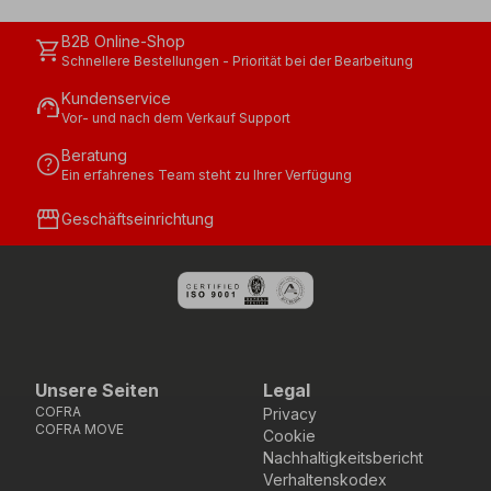
B2B Online-Shop
shopping_cart
Schnellere Bestellungen - Priorität bei der Bearbeitung
Kundenservice
support_agent
Vor- und nach dem Verkauf Support
Beratung
help
Ein erfahrenes Team steht zu Ihrer Verfügung
storefront
Geschäftseinrichtung
Unsere Seiten
Legal
COFRA
Privacy
COFRA MOVE
Cookie
Nachhaltigkeitsbericht
Verhaltenskodex