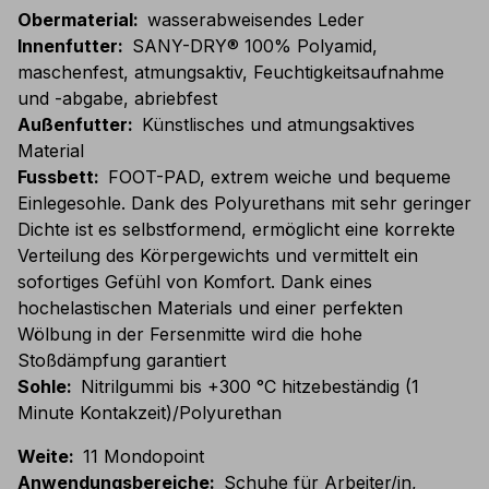
Obermaterial
:
wasserabweisendes Leder
Innenfutter
:
SANY-DRY® 100% Polyamid,
maschenfest, atmungsaktiv, Feuchtigkeitsaufnahme
und -abgabe, abriebfest
Außenfutter
:
Künstlisches und atmungsaktives
Material
Fussbett
:
FOOT-PAD, extrem weiche und bequeme
Einlegesohle. Dank des Polyurethans mit sehr geringer
Dichte ist es selbstformend, ermöglicht eine korrekte
Verteilung des Körpergewichts und vermittelt ein
sofortiges Gefühl von Komfort. Dank eines
hochelastischen Materials und einer perfekten
Wölbung in der Fersenmitte wird die hohe
Stoßdämpfung garantiert
Sohle
:
Nitrilgummi bis +300 °C hitzebeständig (1
Minute Kontakzeit)/Polyurethan
Weite
:
11 Mondopoint
Anwendungsbereiche
:
Schuhe für Arbeiter/in,