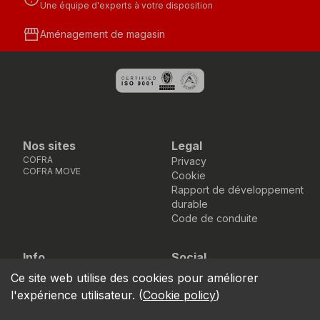
Une équipe d'experts à votre disposition
storefront
Aménagement de magasin
Nos sites
Legal
COFRA
Privacy
COFRA MOVE
Cookie
Rapport de développement
durable
Code de conduite
Info
Social
Via dell’Euro 53-57-59,
Facebook
Instagram
Youtube
LinkedIn
Ce site web utilise des cookies pour améliorer
location_on
76121 Barletta - BT -
l'expérience utilisateur.
(
Cookie policy
)
ITALIA
call
+39.0883.341411