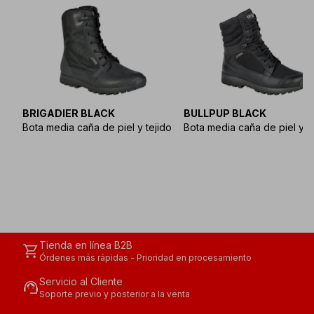
BRIGADIER BLACK
BULLPUP BLACK
Bota media caña de piel y tejido
Bota media caña de piel y t
Tienda en línea B2B
shopping_cart
Órdenes más rápidas - Prioridad en procesamiento
Servicio al Cliente
support_agent
Soporte previo y posterior a la venta