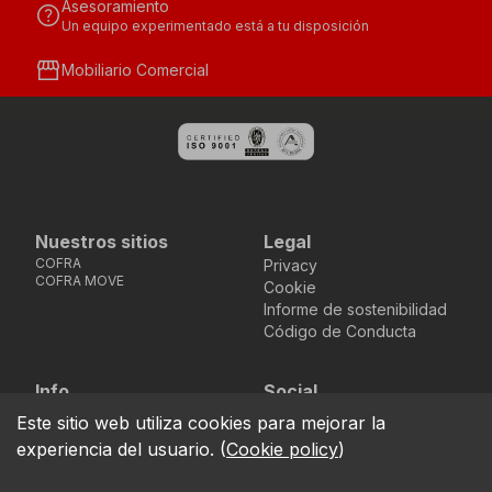
Asesoramiento
help
Un equipo experimentado está a tu disposición
storefront
Mobiliario Comercial
Nuestros sitios
Legal
COFRA
Privacy
COFRA MOVE
Cookie
Informe de sostenibilidad
Código de Conducta
Info
Social
Via dell’Euro 53-57-59,
Facebook
Instagram
Youtube
LinkedIn
Este sitio web utiliza cookies para mejorar la
location_on
76121 Barletta - BT -
experiencia del usuario.
(
Cookie policy
)
ITALIA
call
+39.0883.341411