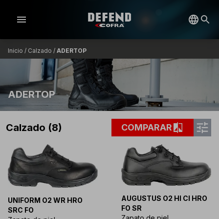
menu
Inicio
/
Calzado
/
ADERTOP
ADERTOP
tune
compare
Calzado (8)
COMPARAR
AUGUSTUS O2 HI CI HRO
UNIFORM O2 WR HRO
FO SR
SRC FO
Zapato de piel