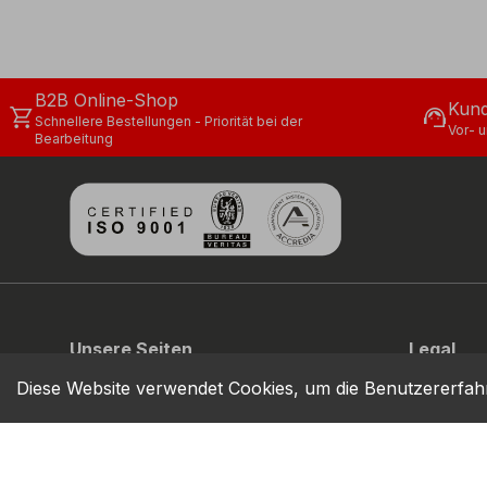
B2B Online-Shop
Kund
shopping_cart
support_agent
Schnellere Bestellungen - Priorität bei der
Vor- 
Bearbeitung
Unsere Seiten
Legal
COFRA
Privacy
Diese Website verwendet Cookies, um die Benutzererfah
COFRA MOVE
Cookie
Nachhaltig
Verhalten
COFRA S.r.l. Partita Iva IT02850580727