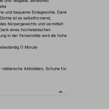
e und -abgabe, abriebfest
ebe
e und bequeme Einlegesohle. Dank
Dichte ist es selbstformend,
 des Körpergewichts und vermittelt
 Dank eines hochelastischen
ung in der Fersenmitte wird die hohe
zebeständig (1 Minute
 militärische Aktivitäten, Schuhe für
expand_less