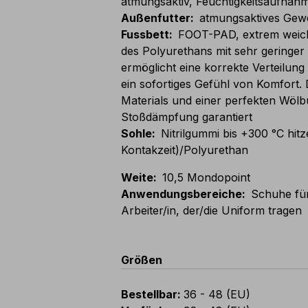
atmungsaktiv, Feuchtigkeitsaufnahm
Außenfutter
:
atmungsaktives Gew
Fussbett
:
FOOT-PAD, extrem weich
des Polyurethans mit sehr geringer 
ermöglicht eine korrekte Verteilung
ein sofortiges Gefühl von Komfort.
Materials und einer perfekten Wölb
Stoßdämpfung garantiert
Sohle
:
Nitrilgummi bis +300 °C hit
Kontakzeit)/Polyurethan
Weite
:
10,5 Mondopoint
Anwendungsbereiche
:
Schuhe für
Arbeiter/in, der/die Uniform tragen
Größen
Bestellbar
:
36 - 48 (EU)