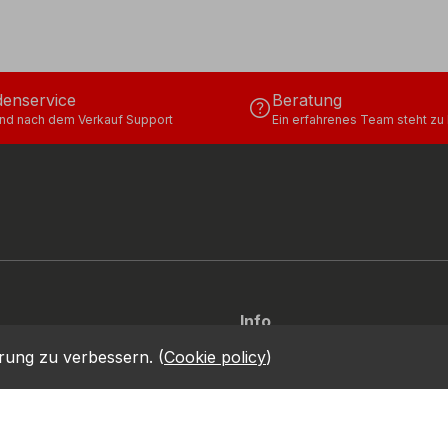
enservice
Beratung
help
und nach dem Verkauf Support
Ein erfahrenes Team steht zu 
Info
Via dell’Euro 53-57-59, 76121
location_on
rung zu verbessern.
(
Cookie policy
)
Barletta - BT - ITALIA
call
+39.0883.341411
keitsbericht
skodex