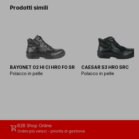
Prodotti simili
BAYONET O2 HI CI HRO FO SR
CAESAR S3 HRO SRC
Polacco in pelle
Polacco in pelle
B2B Shop Online
shopping_cart
Ordini più veloci - priorità di gestione