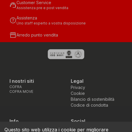
Customer Service
support_agent
Assistenza pre e post vendita
Assistenza
help
Uno staff esperto a vostra disposizione
storefront
Arredo punto vendita
I nostri siti
Legal
COFRA
Privacy
COFRA MOVE
Cookie
Bilancio di sostenibilità
Codice di condotta
Info
Social
Via dell’Euro 53-57-59,
Facebook
Instagram
Youtube
LinkedIn
Questo sito web utilizza i cookie per migliorare
location_on
76121 Barletta - BT -