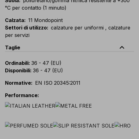
Suola
:
poliuretano/gomma nitrilica resistente a +300
°C per contatto (1 minuto)
Calzata
:
11 Mondopoint
Settori di utilizzo
:
calzature per uniformi , calzature
per servizi
expand_less
Taglie
Ordinabili
:
36 - 47 (EU)
Disponibili
:
36 - 47 (EU)
Normative
:
EN ISO 20345:2011
Performance
: