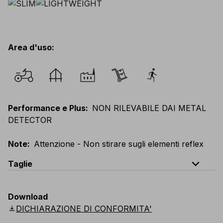
Area d'uso
:
Performance e Plus
:
NON RILEVABILE DAI METAL
DETECTOR
Note
:
Attenzione - Non stirare sugli elementi reflex
expand_less
Taglie
EU
:
XXS
-
6XL
E
:
3XS
-
5XL
F
:
XXS
-
6XL
Download
D
:
XXS
-
6XL
Scandinavian
:
XXS
-
6XL
download
DICHIARAZIONE DI CONFORMITA'
UK
:
XXS
-
6XL
US
:
XXS
-
6XL