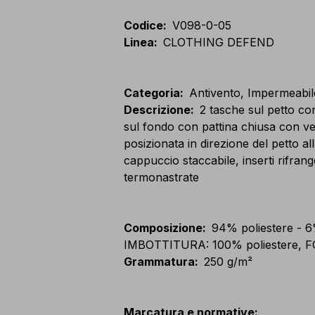
Codice
:
V098-0-05
Linea
:
CLOTHING DEFEND
Categoria
:
Antivento, Impermeabil
Descrizione
:
2 tasche sul petto co
sul fondo con pattina chiusa con ve
posizionata in direzione del petto all
cappuccio staccabile, inserti rifrang
termonastrate
Composizione
:
94% poliestere -
IMBOTTITURA: 100% poliestere, F
Grammatura
:
250 g/m²
Marcatura e normative
: