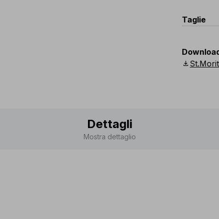
Taglie
EU
:
44
-
Downloa
Scandina
download
St.Mori
Dettagli
Mostra dettaglio